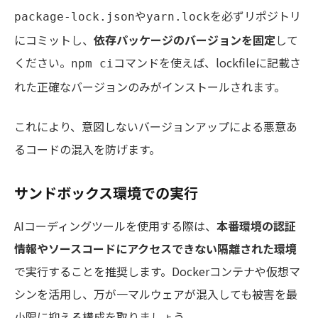
や
を必ずリポジトリ
package-lock.json
yarn.lock
にコミットし、
依存パッケージのバージョンを固定
して
ください。
コマンドを使えば、lockfileに記載さ
npm ci
れた正確なバージョンのみがインストールされます。
これにより、意図しないバージョンアップによる悪意あ
るコードの混入を防げます。
サンドボックス環境での実行
AIコーディングツールを使用する際は、
本番環境の認証
情報やソースコードにアクセスできない隔離された環境
で実行することを推奨します。Dockerコンテナや仮想マ
シンを活用し、万が一マルウェアが混入しても被害を最
小限に抑える構成を取りましょう。