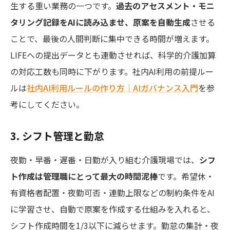
生する重い業務の一つです。
過去のアセスメント・モニ
タリング記録をAIに読み込ませ、原案を自動生成
させる
ことで、最後の人間判断に集中できる時間が増えます。
LIFEへの提出データとも連動させれば、科学的介護加算
の対応工数も同時に下がります。社内AI利用の前提ルー
ルは
社内AI利用ルールの作り方｜AIガバナンス入門
を参
考にしてください。
3. シフト管理と勤怠
夜勤・早番・遅番・日勤が入り組む介護現場では、
シフ
ト作成は管理職にとって最大の時間泥棒
です。希望休・
有資格者配置・夜勤可否・連勤上限などの制約条件をAI
に学習させ、自動で原案を作成する仕組みを入れると、
シフト作成時間を1/3以下に減らせます。勤怠の集計・夜