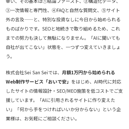
幸い、その基本は①結論ファースト、②構造化データ、
③一次情報と専門性、④FAQと自然な質問文、⑤サイト
外の言及——と、特別な投資なしに今日から始められる
ものばかりです。SEOと地続きで取り組めるため、これ
までの努力も決して無駄になりません。「AIに聞いても
自社が出てこない」状態を、一つずつ変えていきましょ
う。
株式会社Sei San Seiでは、
月額1万円から始められる
Web制作サービス「おいで安」
をはじめ、AI時代に対応
したサイトの情報設計・SEO/MEO施策を低コストでご支
援しています。「AIに引用されるサイトに作り変えた
い」「何から手をつければいいか分からない」という企
業様は、お気軽にご相談ください。