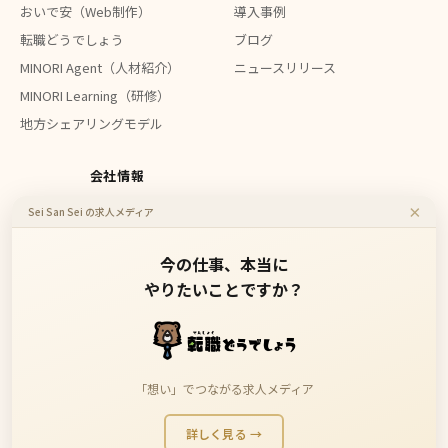
おいで安（Web制作）
導入事例
転職どうでしょう
ブログ
MINORI Agent（人材紹介）
ニュースリリース
MINORI Learning（研修）
地方シェアリングモデル
会社情報
×
Sei San Sei の求人メディア
会社概要
お問い合わせ
今の仕事、本当に
やりたいことですか？
地方企業のDXを、もっと身近に、もっと安価に。
「想い」でつながる求人メディア
詳しく見る →
Copyright 2023 Sei San Sei Inc. All Rights Reserved.