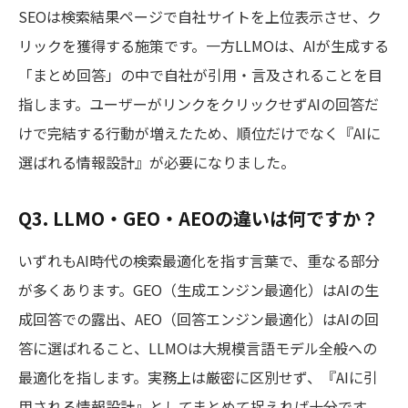
SEOは検索結果ページで自社サイトを上位表示させ、ク
リックを獲得する施策です。一方LLMOは、AIが生成する
「まとめ回答」の中で自社が引用・言及されることを目
指します。ユーザーがリンクをクリックせずAIの回答だ
けで完結する行動が増えたため、順位だけでなく『AIに
選ばれる情報設計』が必要になりました。
Q3. LLMO・GEO・AEOの違いは何ですか？
いずれもAI時代の検索最適化を指す言葉で、重なる部分
が多くあります。GEO（生成エンジン最適化）はAIの生
成回答での露出、AEO（回答エンジン最適化）はAIの回
答に選ばれること、LLMOは大規模言語モデル全般への
最適化を指します。実務上は厳密に区別せず、『AIに引
用される情報設計』としてまとめて捉えれば十分です。