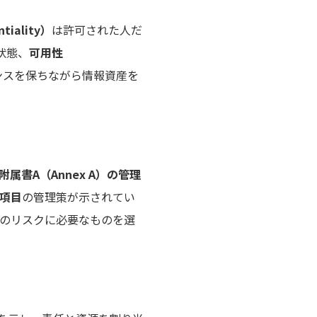
tiality）
は許可された人だ
状態、
可用性
ンスを保ちながら情報資産を
附属書A（Annex A）の管理
3項目
の管理策が示されてい
のリスクに必要なものを選