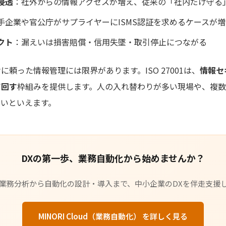
浸透
：社外からの情報アクセスが増え、従来の「社内だけ守る
手企業や官公庁がサプライヤーにISMS認証を求めるケースが
クト
：漏えいは損害賠償・信用失墜・取引停止につながる
頼った情報管理には限界があります。ISO 27001は、
情報セ
て回す
枠組みを提供します。人の入れ替わりが多い現場や、複
高いといえます。
DXの第一歩、業務自動化から始めませんか？
業務分析から自動化の設計・導入まで、中小企業のDXを伴走支援
MINORI Cloud（業務自動化） を詳しく見る