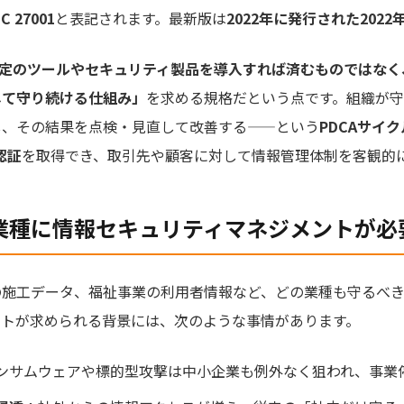
EC 27001
と表記されます。最新版は
2022年に発行された2022
定のツールやセキュリティ製品を導入すれば済むものではなく
して守り続ける仕組み」
を求める規格だという点です。組織が
し、その結果を点検・見直して改善する——という
PDCAサイク
S認証
を取得でき、取引先や顧客に対して情報管理体制を客観的
業種に情報セキュリティマネジメントが必
の施工データ、福祉事業の利用者情報など、どの業種も守るべき
ントが求められる背景には、次のような事情があります。
ンサムウェアや標的型攻撃は中小企業も例外なく狙われ、事業