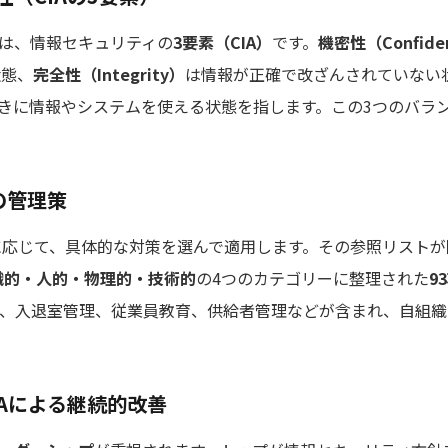
るのは、情報セキュリティの
3要素（CIA）
です。
機密性（Confiden
状態、
完全性（Integrity）
は情報が正確で改ざんされていない
きに情報やシステムを使える状態を指します。この3つのバラ
）の管理策
に応じて、具体的な対策を選んで適用します。その参照リストが
織的・人的・物理的・技術的
の4つのカテゴリーに整理された
9
化、入退室管理、従業員教育、供給者管理などが含まれ、自組織
Aによる継続的改善