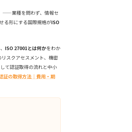
」——業種を問わず、情報セ
せる形にする国際規格が
ISO
て、
ISO 27001とは何か
をわか
のリスクアセスメント、機密
そして認証取得の流れと中小
O認証の取得方法｜費用・期