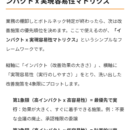
ンパクト x 実現容易性マトリクス
業務の棚卸しとボトルネック特定が終わったら、次は改
善施策の優先順位を決めます。ここで使えるのが、
「イ
ンパクト x 実現容易性マトリクス」
というシンプルなフ
レームワークです。
縦軸に「インパクト（改善効果の大きさ）」、横軸に
「実現容易性（実行のしやすさ）」をとり、洗い出した
改善施策を4象限にプロットします。
第1象限（高インパクト x 高容易性）= 最優先で実
行
：効果が大きく、すぐに着手できる施策。例：不要
な会議の廃止、承認権限の委譲
第2象限（高インパクト x 低容易性）= 計画的に実