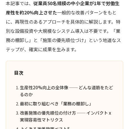
本記事では、
従業員50名規模の中小企業が1年で労働生
産性を約20%向上させた
一般的な改善パターンをもと
に、再現性のあるアプローチを具体的に解説します。特
別な設備投資や大規模なシステム導入は不要です。「業
務の棚卸し」と「施策の優先順位づけ」という地道なス
テップが、確実に成果を生みます。
目次
生産性20%向上の全体像 ── どんな道筋をたど
るのか
最初に取り組むべき「業務の棚卸し」
改善施策の優先順位の付け方 ── インパクト x
実現容易性マトリクス
よくある改善施策ベスト5