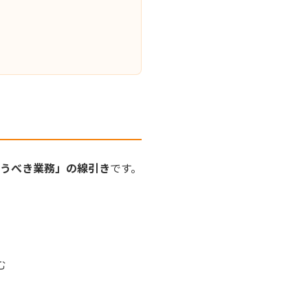
担うべき業務」の線引き
です。
む