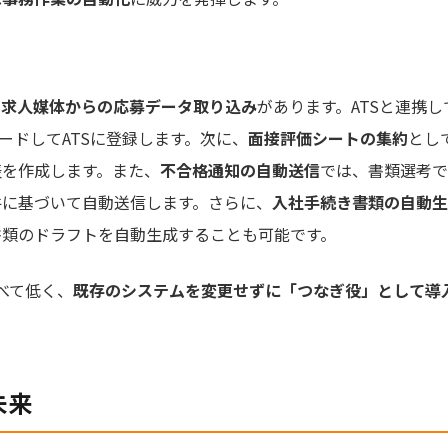
ず
求人媒体からの応募データ取り込み
があります。ATSと連携
ードしてATSに登録します。次に、
面接評価シートの集約
とし
表を作成します。また、
不合格通知の自動送信
では、書類選考で
件に基づいて自動送信します。さらに、
入社手続き書類の自動生
書類のドラフトを自動生成することも可能です。
比べて低く、
既存のシステムを変更せずに「つなぎ役」として導
未来