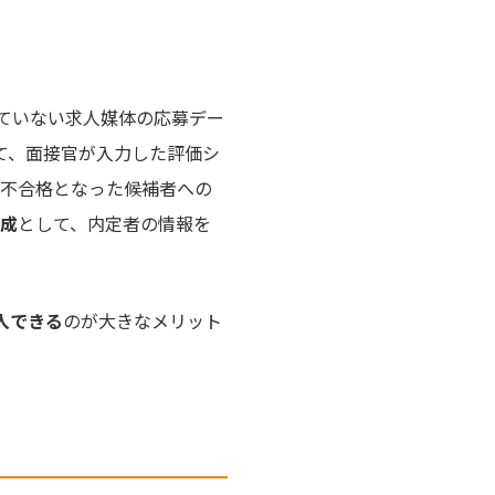
していない求人媒体の応募デー
て、面接官が入力した評価シ
不合格となった候補者への
成
として、内定者の情報を
入できる
のが大きなメリット