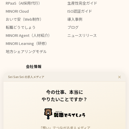
RPaaS（AI採用代行）
生産性完全ガイド
MINORI Cloud
ISO認証ガイド
おいで安（Web制作）
導入事例
転職どうでしょう
ブログ
MINORI Agent（人材紹介）
ニュースリリース
MINORI Learning（研修）
地方シェアリングモデル
会社情報
×
Sei San Sei の求人メディア
会社概要
お問い合わせ
今の仕事、本当に
やりたいことですか？
地方企業のDXを、もっと身近に、もっと安価に。
「想い」でつながる求人メディア