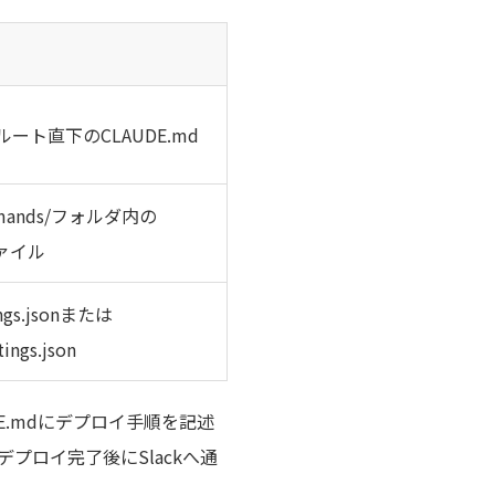
ート直下のCLAUDE.md
ommands/フォルダ内の
ファイル
tings.jsonまたは
tings.json
E.mdにデプロイ手順を記述
デプロイ完了後にSlackへ通