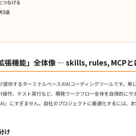
とつなげる
例3選
拡張機能」全体像 — skills, rules, MCP
thropicが提供するターミナルベースのAIコーディングツールです
it操作、テスト実行など、開発ワークフロー全体を自律的にサ
は「汎用AI」にすぎません。自社のプロジェクトに最適化するには、
3
分け