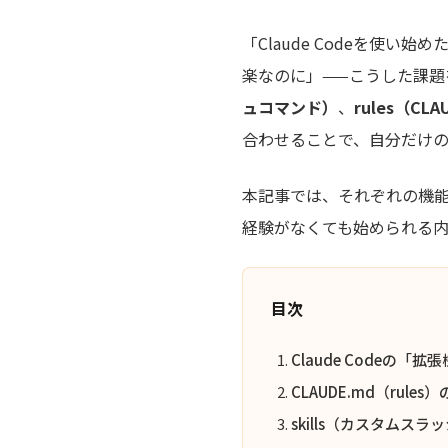
「Claude Codeを使
楽なのに」——こうした課題を
ュコマンド）
、
rules（CLA
合わせることで、自分だけの
本記事では、それぞれの機
経験がなくても始められる
目次
Claude Codeの「拡張機
CLAUDE.md（rul
skills（カスタムス