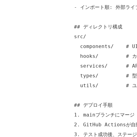
- インポート順: 外部ライ
## ディレクトリ構成

src/

  components/    #
  hooks/         #
  services/      #
  types/         # 
  utils/         
## デプロイ手順

1. mainブランチにマージ

2. GitHub Action
3. テスト成功後、ステージ