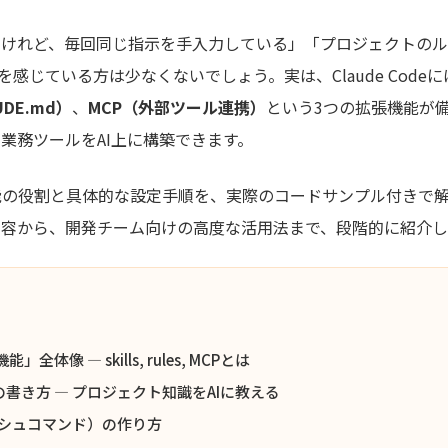
い始めたけれど、毎回同じ指示を手入力している」「プロジェクトの
感じている方は少なくないでしょう。実は、Claude Codeに
UDE.md）
、
MCP（外部ツール連携）
という3つの拡張機能が
業務ツールをAI上に構築できます。
能の役割と具体的な設定手順を、実際のコードサンプル付きで
内容から、開発チーム向けの高度な活用法まで、段階的に紹介し
能」全体像 — skills, rules, MCPとは
es）の書き方 — プロジェクト知識をAIに教える
ラッシュコマンド）の作り方