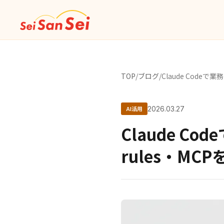
TOP
/
ブログ
/
Claude Code
AI活用
2026.03.27
Claude C
rules・M