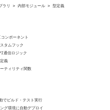
ブラリ > 内部モジュール > 型定義

 UIコンポーネント

 カスタムフック

 API通信ロジック

型定義

# ユーティリティ関数

sが自動でビルド・テスト実行

ング環境に自動デプロイ
