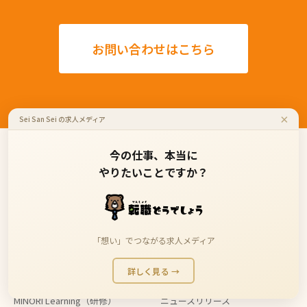
お問い合わせはこちら
×
Sei San Sei の求人メディア
今の仕事、本当に
やりたいことですか？
事業内容
コンテンツ
RPaaS（AI採用代行）
生産性完全ガイド
MINORI Cloud
ISO認証ガイド
「想い」でつながる求人メディア
おいで安（Web制作）
業種別AI・DX活用ガイド
転職どうでしょう
導入事例
詳しく見る →
MINORI Agent（人材紹介）
ブログ
MINORI Learning（研修）
ニュースリリース