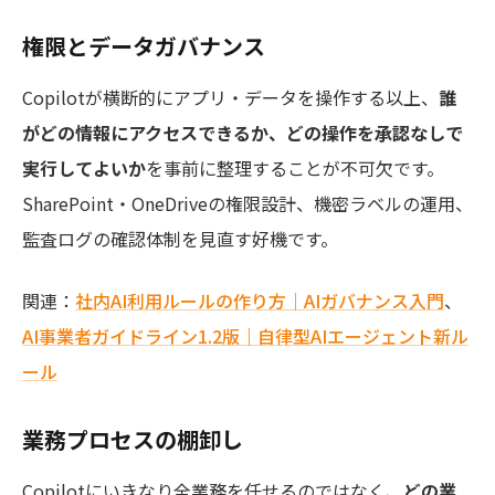
権限とデータガバナンス
Copilotが横断的にアプリ・データを操作する以上、
誰
がどの情報にアクセスできるか、どの操作を承認なしで
実行してよいか
を事前に整理することが不可欠です。
SharePoint・OneDriveの権限設計、機密ラベルの運用、
監査ログの確認体制を見直す好機です。
関連：
社内AI利用ルールの作り方｜AIガバナンス入門
、
AI事業者ガイドライン1.2版｜自律型AIエージェント新ル
ール
業務プロセスの棚卸し
Copilotにいきなり全業務を任せるのではなく、
どの業