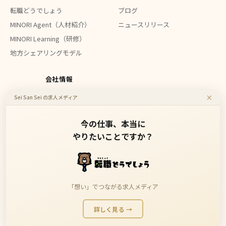
転職どうでしょう
ブログ
MINORI Agent（人材紹介）
ニュースリリース
MINORI Learning（研修）
地方シェアリングモデル
会社情報
×
Sei San Sei の求人メディア
会社概要
お問い合わせ
今の仕事、本当に
やりたいことですか？
地方企業のDXを、もっと身近に、もっと安価に。
「想い」でつながる求人メディア
詳しく見る →
Copyright 2023 Sei San Sei Inc. All Rights Reserved.