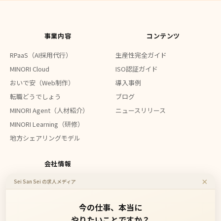
事業内容
コンテンツ
RPaaS（AI採用代行）
生産性完全ガイド
MINORI Cloud
ISO認証ガイド
おいで安（Web制作）
導入事例
転職どうでしょう
ブログ
MINORI Agent（人材紹介）
ニュースリリース
MINORI Learning（研修）
地方シェアリングモデル
会社情報
×
Sei San Sei の求人メディア
会社概要
お問い合わせ
今の仕事、本当に
やりたいことですか？