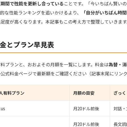
短期間で性能を更新し合っている
ことです。「今いちばん賢いの
間的な性能ランキングを追いかけるより、
「自分がいちばん時間
満足度が高くなります。本記事もこの考え方で整理していきます
料金とプラン早見表
有料プランと、おおよその月額を一覧にします。料金は
為替・消
の公式料金ページで最新額をご確認ください（記事末尾にリン
人有料プラン
月額の目安
ざっく
lus
月20ドル前後
対話・
月20ドル前後
長文読