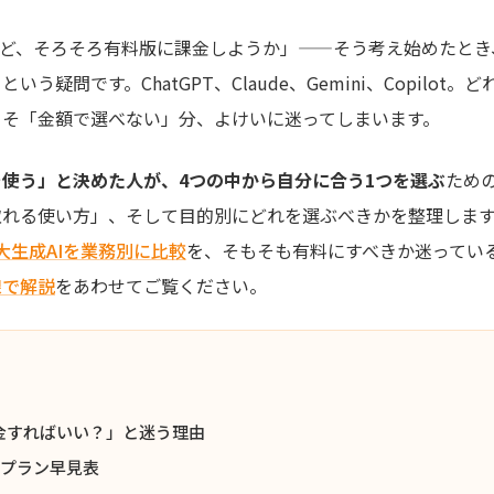
れど、そろそろ有料版に課金しようか」——そう考え始めたと
」
という疑問です。ChatGPT、Claude、Gemini、Copilo
こそ「金額で選べない」分、よけいに迷ってしまいます。
使う」と決めた人が、4つの中から自分に合う1つを選ぶ
ため
取れる使い方」、そして目的別にどれを選ぶべきかを整理しま
4大生成AIを業務別に比較
を、そもそも有料にすべきか迷ってい
線で解説
をあわせてご覧ください。
課金すればいい？」と迷う理由
とプラン早見表