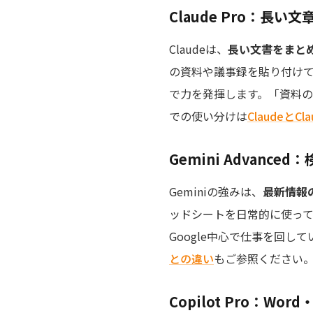
Claude Pro：長
Claudeは、
長い文書をまと
の資料や議事録を貼り付け
で力を発揮します。「資料の読
での使い分けは
Claudeと
Gemini Advanc
Geminiの強みは、
最新情報
ッドシートを日常的に使って
Google中心で仕事を回し
との違い
もご参照ください
Copilot Pro：Wo