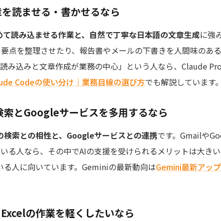
い文章を読ませる・書かせるなら
めて読み込ませる作業と、自然で丁寧な日本語の文章生成
に強
て要点を整理させたり、報告書やメールの下書きを人間味のあ
み込みと文章作成が業務の中心」という人なら、Claude P
Claude Codeの使い分け｜業務目線の選び方
でも解説しています
ed：検索とGoogleサービスを多用するなら
の検索との相性と、Googleサービスとの連携
です。GmailやG
いる人なら、その中でAIの支援を受けられるメリットは大き
ている人に向いています。Geminiの最新動向は
Gemini最新アップ
。
rd・Excelの作業を軽くしたいなら