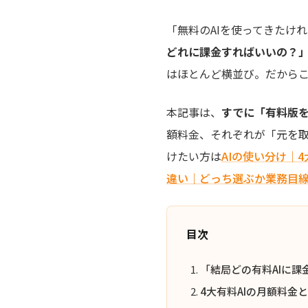
「無料のAIを使ってきたけ
どれに課金すればいいの？
はほとんど横並び。だから
本記事は、
すでに「有料版を
額料金、それぞれが「元を
けたい方は
AIの使い分け｜
違い｜どっち選ぶか業務目
目次
「結局どの有料AIに
4大有料AIの月額料金