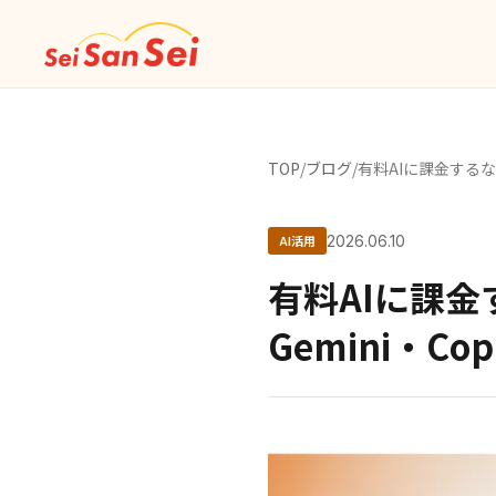
TOP
/
ブログ
/
有料AIに課金する
AI活用
2026.06.10
有料AIに課金す
Gemini・Co