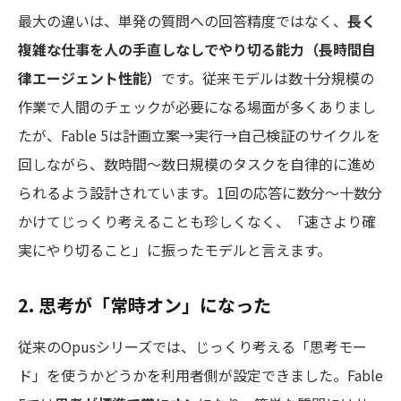
最大の違いは、単発の質問への回答精度ではなく、
長く
複雑な仕事を人の手直しなしでやり切る能力（長時間自
律エージェント性能）
です。従来モデルは数十分規模の
作業で人間のチェックが必要になる場面が多くありまし
たが、Fable 5は計画立案→実行→自己検証のサイクルを
回しながら、数時間〜数日規模のタスクを自律的に進め
られるよう設計されています。1回の応答に数分〜十数分
かけてじっくり考えることも珍しくなく、「速さより確
実にやり切ること」に振ったモデルと言えます。
2. 思考が「常時オン」になった
従来のOpusシリーズでは、じっくり考える「思考モー
ド」を使うかどうかを利用者側が設定できました。Fable