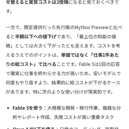
せ替えると実質コストは2倍強
になると見ておくべきで
す。
一方で、限定提供だった先行版のMythos Previewと比べ
ると
半額以下への値下げ
であり、「最上位の知能の価
格」としては大きく下がったとも言えます。コストを考
えるうえでのポイントは、
単価ではなく「仕事1件あた
りの総コスト」で比べる
ことです。Fable 5は1回の応答
で確実に仕事を終わらせる力が高いため、安いモデルで
何度もやり直すより、結果的に総コストが下がるケース
があります。特に次のような使い分けが現実的です。
Fable 5を使う
：大規模な開発・移行作業、複雑な分
析やレポート作成、失敗コストが高い重要タスク
Opus 4.8以下を使う
：日常のコーディング、定型文