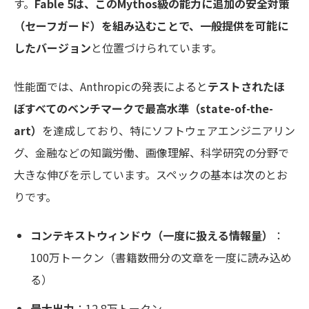
す。
Fable 5は、このMythos級の能力に追加の安全対策
（セーフガード）を組み込むことで、一般提供を可能に
したバージョン
と位置づけられています。
性能面では、Anthropicの発表によると
テストされたほ
ぼすべてのベンチマークで最高水準（state-of-the-
art）
を達成しており、特にソフトウェアエンジニアリン
グ、金融などの知識労働、画像理解、科学研究の分野で
大きな伸びを示しています。スペックの基本は次のとお
りです。
コンテキストウィンドウ（一度に扱える情報量）
：
100万トークン（書籍数冊分の文章を一度に読み込め
る）
最大出力
：12.8万トークン