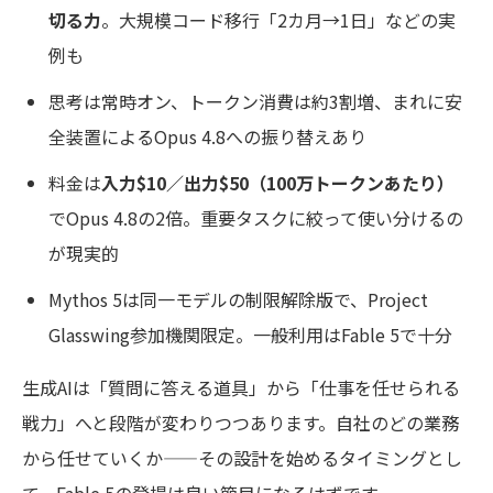
切る力
。大規模コード移行「2カ月→1日」などの実
例も
思考は常時オン、トークン消費は約3割増、まれに安
全装置によるOpus 4.8への振り替えあり
料金は
入力$10／出力$50（100万トークンあたり）
でOpus 4.8の2倍。重要タスクに絞って使い分けるの
が現実的
Mythos 5は同一モデルの制限解除版で、Project
Glasswing参加機関限定。一般利用はFable 5で十分
生成AIは「質問に答える道具」から「仕事を任せられる
戦力」へと段階が変わりつつあります。自社のどの業務
から任せていくか——その設計を始めるタイミングとし
て、Fable 5の登場は良い節目になるはずです。