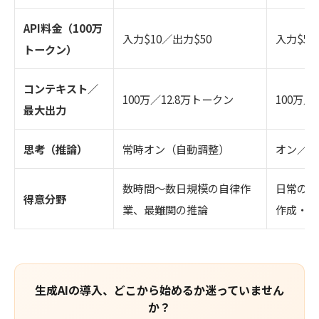
API料金（100万
入力$10／出力$50
入力$5／
トークン）
コンテキスト／
100万／12.8万トークン
100万／
最大出力
思考（推論）
常時オン（自動調整）
オン／オ
数時間〜数日規模の自律作
日常のコ
得意分野
業、最難関の推論
作成・分
生成AIの導入、どこから始めるか迷っていません
か？