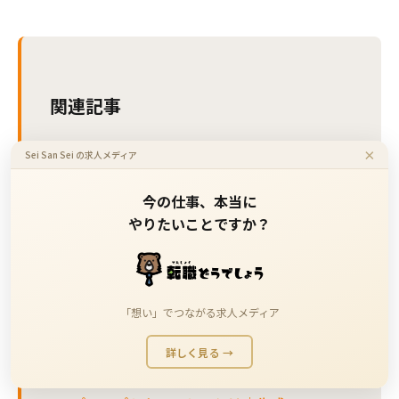
関連記事
Claude Fable 5が利用再開｜19日ぶり復活
×
Sei San Sei の求人メディア
の経緯と今後の動向
今の仕事、本当に
Claude Fable 5のサブスク提供が7月13日ま
やりたいことですか？
で延長｜GPT-5.6対抗の見方と対応
Claude Fable 5が利用停止｜理由と今後の
動向
「想い」でつながる求人メディア
有料AIに課金するならどれ？ChatGPT・
詳しく見る →
Claude・Geminiの料金と選び方