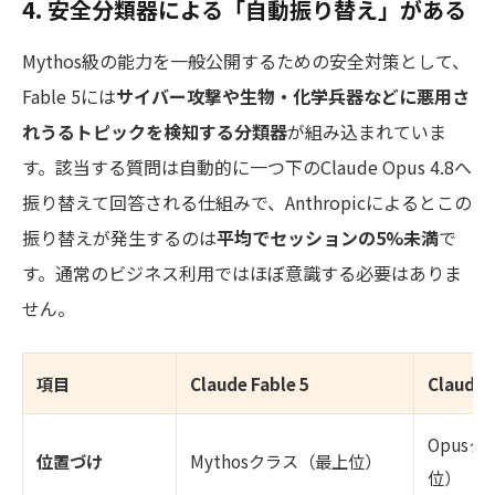
4. 安全分類器による「自動振り替え」がある
Mythos級の能力を一般公開するための安全対策として、
Fable 5には
サイバー攻撃や生物・化学兵器などに悪用さ
れうるトピックを検知する分類器
が組み込まれていま
す。該当する質問は自動的に一つ下のClaude Opus 4.8へ
振り替えて回答される仕組みで、Anthropicによるとこの
振り替えが発生するのは
平均でセッションの5%未満
で
す。通常のビジネス利用ではほぼ意識する必要はありま
せん。
項目
Claude Fable 5
Claude 
Opus
位置づけ
Mythosクラス（最上位）
位）