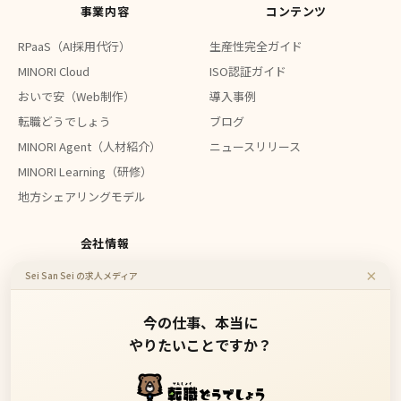
事業内容
コンテンツ
RPaaS（AI採用代行）
生産性完全ガイド
MINORI Cloud
ISO認証ガイド
おいで安（Web制作）
導入事例
転職どうでしょう
ブログ
MINORI Agent（人材紹介）
ニュースリリース
MINORI Learning（研修）
地方シェアリングモデル
会社情報
×
Sei San Sei の求人メディア
会社概要
お問い合わせ
今の仕事、本当に
やりたいことですか？
地方企業のDXを、もっと身近に、もっと安価に。