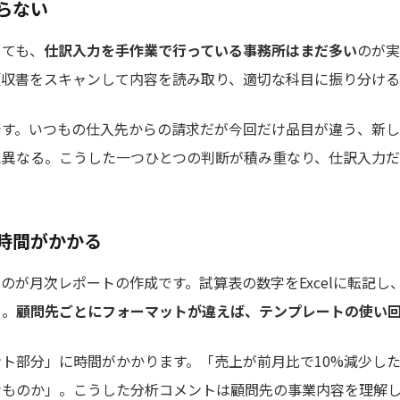
らない
しても、
仕訳入力を手作業で行っている事務所はまだ多い
のが実
領収書をスキャンして内容を読み取り、適切な科目に振り分ける
です。いつもの仕入先からの請求だが今回だけ品目が違う、新
異なる。こうした一つひとつの判断が積み重なり、仕訳入力だ
。
時間がかかる
のが月次レポートの作成です。試算表の数字をExcelに転記し
く。
顧問先ごとにフォーマットが違えば、テンプレートの使い
ト部分」に時間がかかります。「売上が前月比で10%減少し
なものか」。こうした分析コメントは顧問先の事業内容を理解