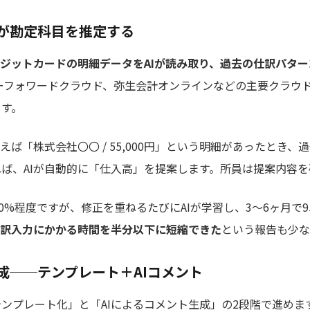
Iが勘定科目を推定する
ジットカードの明細データをAIが読み取り、過去の仕訳パタ
マネーフォワードクラウド、弥生会計オンラインなどの主要クラウ
ます。
ば「株式会社〇〇 / 55,000円」という明細があったとき
ば、AIが自動的に「仕入高」を提案します。所員は提案内容
0%程度ですが、修正を重ねるたびにAIが学習し、3〜6ヶ月で
訳入力にかかる時間を半分以下に短縮できた
という報告も少な
成──テンプレート＋AIコメント
ンプレート化」と「AIによるコメント生成」の2段階で進めま