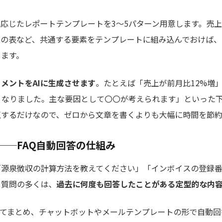
応じたレポートテンプレートを3〜5パターン用意します。売
比の表など、共通する要素をテンプレートに組み込んでおけば、
します。
メントをAIに生成させます
。たとえば「売上が前月比12%増
となりました。主な要因として〇〇が考えられます」といった下
正するだけなので、ゼロから文章を書くよりも大幅に時間を節約
──FAQ自動回答の仕組み
「源泉徴収の計算方法を教えてください」「インボイスの登録
る質問の多くは、
過去に何度も回答したことがある定型的な内
してまとめ、チャットボットやメールテンプレートの形で自動