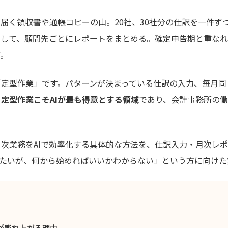
届く領収書や通帳コピーの山。20社、30社分の仕訳を一件ず
クして、顧問先ごとにレポートをまとめる。確定申告期と重な
す。
「定型作業」です。パターンが決まっている仕訳の入力、毎月同
。
定型作業こそAIが最も得意とする領域
であり、会計事務所の
次業務をAIで効率化する具体的な方法を、仕訳入力・月次レポ
れたいが、何から始めればいいかわからない」という方に向けた
が膨れ上がる理由