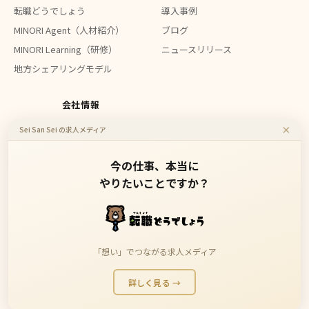
転職どうでしょう
導入事例
MINORI Agent（人材紹介）
ブログ
MINORI Learning（研修）
ニュースリリース
地方シェアリングモデル
会社情報
×
Sei San Sei の求人メディア
会社概要
お問い合わせ
今の仕事、本当に
やりたいことですか？
地方企業のDXを、もっと身近に、もっと安価に。
「想い」でつながる求人メディア
詳しく見る →
Copyright 2023 Sei San Sei Inc. All Rights Reserved.