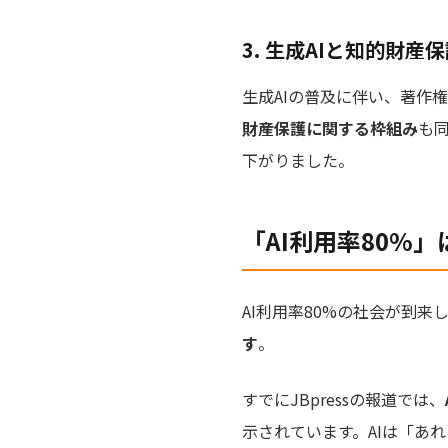
3. 生成AIと知的財産
生成AIの普及に伴い、著作
財産保護に関する枠組み
も
下がりました。
「AI利用率80%
AI利用率80%の社会が到
す
。
すでにJBpressの報道では、
示されています。AIは「あ