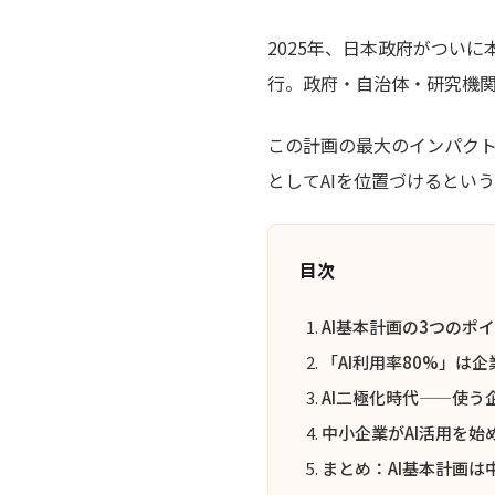
2025年、日本政府がつい
行。政府・自治体・研究機関
この計画の最大のインパク
としてAIを位置づけるとい
目次
AI基本計画の3つのポ
「AI利用率80%」は
AI二極化時代——使う
中小企業がAI活用を
まとめ：AI基本計画は