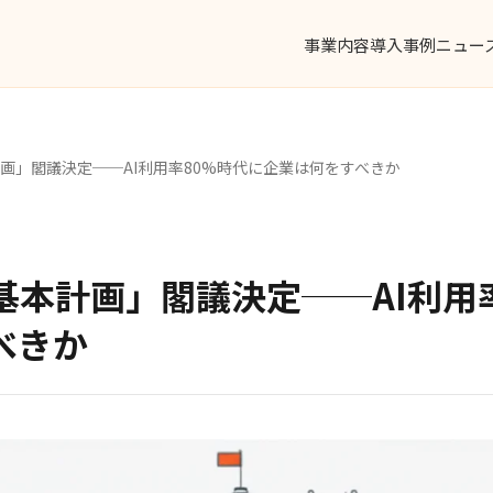
事業内容
導入事例
ニュー
計画」閣議決定──AI利用率80%時代に企業は何をすべきか
基本計画」閣議決定──AI利用
べきか