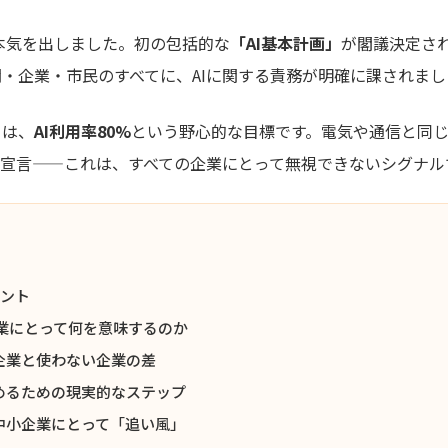
に本気を出しました。初の包括的な
「AI基本計画」
が閣議決定され
・企業・市民のすべてに、AIに関する責務が明確に課されまし
トは、
AI利用率80%
という野心的な目標です。電気や通信と同
う宣言——これは、すべての企業にとって無視できないシグナル
イント
企業にとって何を意味するのか
企業と使わない企業の差
始めるための現実的なステップ
中小企業にとって「追い風」