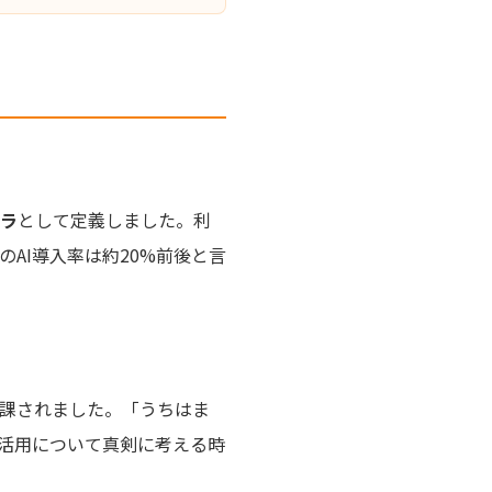
ラ
として定義しました。利
AI導入率は約20%前後と言
課されました。「うちはま
I活用について真剣に考える時