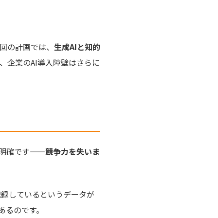
今回の計画では、
生成AIと知的
、企業のAI導入障壁はさらに
は明確です——
競争力を失いま
記録しているというデータが
あるのです。