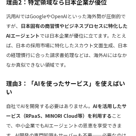
理由2：特定領域なら日本企業が優位
汎用AIではGoogleやOpenAIといった海外勢が圧倒的で
すが、
日本固有の商習慣やビジネスプロセスに特化した
AIエージェント
では日本企業が優位に立てます。たとえ
ば、日本の採用市場に特化したスカウト文面生成、日本
の経理慣行に合った請求書処理などは、海外AIにはなか
なか真似できない領域です。
理由3：「AIを使ったサービス」を使えばい
い
自社でAIを開発する必要はありません。
AIを活用したサ
ービス（RPaaS、MINORI Cloud等）を利用する
こと
で、中小企業でもAIエージェントの恩恵を享受できま
す。AI開発の専門知識もサーバーも不要——必要なのは